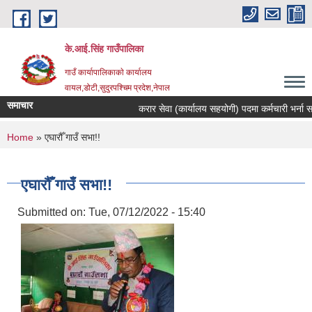
Skip to main content
के.आई.सिंह गाउँपालिका
गाउँ कार्यापालिकाकाे कार्यालय
वायल,डोटी,सुदुरपश्चिम प्रदेश,नेपाल
समाचार
करार सेवा (कार्यालय सहयोगी) पदमा कर्मचारी भर्ना सम्बन
You are here
Home
» एघारौँ गाउँ सभा!!
एघारौँ गाउँ सभा!!
Submitted on:
Tue, 07/12/2022 - 15:40