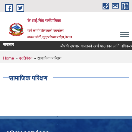
Skip to main content
के.आई.सिंह गाउँपालिका
गाउँ कार्यापालिकाकाे कार्यालय
वायल,डोटी,सुदुरपश्चिम प्रदेश,नेपाल
समाचार
औषधि उपचार वापतको खर्च पाउनका लागि नविकरण तथा नय
You are here
Home
»
प्रतिवेदन
» सामाजिक परिक्षण
सामाजिक परिक्षण