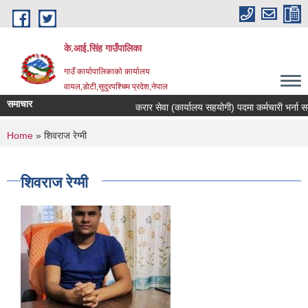
Skip to main content
के.आई.सिंह गाउँपालिका
गाउँ कार्यापालिकाकाे कार्यालय
वायल,डोटी,सुदुरपश्चिम प्रदेश,नेपाल
समाचार
करार सेवा (कार्यालय सहयोगी) पदमा कर्मचारी भर्ना सम्बन
You are here
Home
» शिवराज रेग्मी
शिवराज रेग्मी