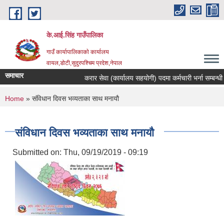
Skip to main content
के.आई.सिंह गाउँपालिका
गाउँ कार्यापालिकाकाे कार्यालय
वायल,डोटी,सुदुरपश्चिम प्रदेश,नेपाल
समाचार
करार सेवा (कार्यालय सहयोगी) पदमा कर्मचारी भर्ना सम्बन्धी सू
You are here
Home
» संविधान दिवस भव्यताका साथ मनायाै
संविधान दिवस भव्यताका साथ मनायाै
Submitted on:
Thu, 09/19/2019 - 09:19